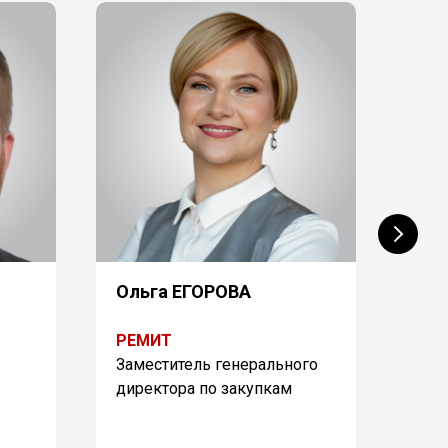
Ольга ЕГОРОВА
Нат
СА
РЕМИТ
Заместитель генерального
DR.
директора по закупкам
Дир
сна