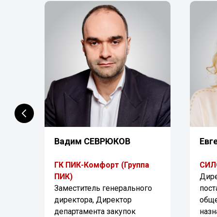
Вадим
СЕВРЮКОВ
Евг
ГК ПИК-Комфорт (Группа
СИЛ
ПИК)
Дире
Заместитель генерального
пос
директора, Директор
общ
департамента закупок
назн