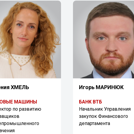
ения ХМЕЛЬ
Игорь МАРИНЮК
ОВЫЕ МАШИНЫ
БАНК ВТБ
ктор по развитию
Начальник Управления
тавщиков
закупок Финансового
епромышленного
департамента
ачения